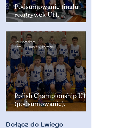
Podsumowanie finału
rozgrywek U11.
The Gomakers
7 cze
3 minut(y) czytania
Polish Championship U12
(podsumowanie).
Dołącz do Lwiego