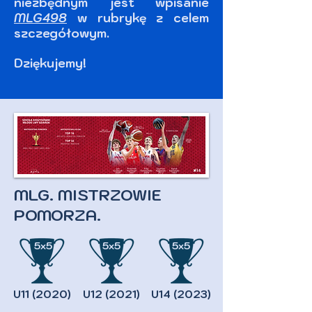
niezbędnym jest wpisanie
MLG498
w rubrykę z celem
szczegółowym.
Dziękujemy!
MLG. MISTRZOWIE
POMORZA.
5x5
5x5
5x5
U11 (2020)
U12 (2021)
U14 (2023)