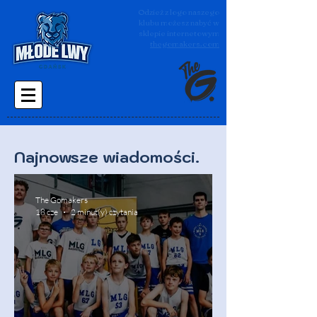
Odzież z logo naszego
klubu możesz nabyć w
sklepie internetowym
thegomakers.com
Najnowsze wiadomości.
The Gomakers
18 cze
2 minut(y) czytania