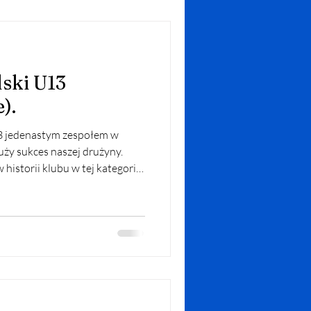
ski U13
).
3 jedenastym zespołem w
uży sukces naszej drużyny.
istorii klubu w tej kategorii
ym brązie na Pomorzu
acji w rozgrywkach centralnych
samowicie walcząc w każdym
tastycznej grze, niesamowitych
ej w Żarach dał awans do
dla najlep