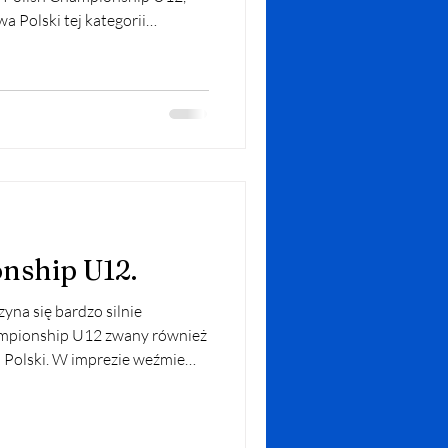
wa Polski tej kategorii
 zawodników, którzy z bardzo
rozgrywkach regionalnych w
i czemu otrzymaliśmy
ch meczów w silnie
zej drużynie możliwość
 ale też poczucia atmosfe
nship U12.
yna się bardzo silnie
ampionship U12 zwany również
 Polski. W imprezie weźmie
e naszej
rozpoczną się od meczów
Warszawa (czwartek, godz.