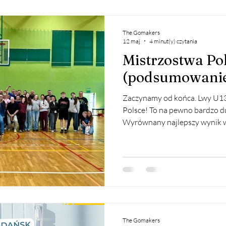
The Gomakers
12 maj
4 minut(y) czytania
Mistrzostwa Pol
(podsumowanie
Zaczynamy od końca. Lwy U1
Polsce! To na pewno bardzo d
Wyrównany najlepszy wynik w h
wiekowej! Chłopcy po zdobyt
wywalczyli możliwość rywaliz
i pięknie ją wykorzystali nie
meczu. O ćwierćfinałach i fan
emocjach już pisaliśmy. Turni
półfinałów mistrzostw Polski 
The Gomakers