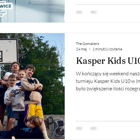
16:00 w hali przy ul. Poezji 5
(piątek, godz. 9:00 w hali przy
GTK Gliwice (piątek, godz. 14
The Gomakers
24 maj
1 minut(y) czytania
Kasper Kids U1
W kończący się weekend nasz
turnieju Kasper Kids U10 w 
było zwiększenie ilości roze
zawodnikom, aby mogli zbiera
rozwijać umiejętności nabyte 
rywalizację na parkiecie. Mo
ważnych zawodników zaczęliś
Włocławka. Pierwsza połowa n
już dużo lepsza i wygrana. Ost