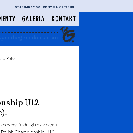
STANDARDY OCHRONY MAŁOLETNICH
MENTY
GALERIA
KONTAKT
owym
thegomakers.com
ra Polski
nship U12
).
ieszymy, że drugi rok z rzędu
w Polish Championship U12,