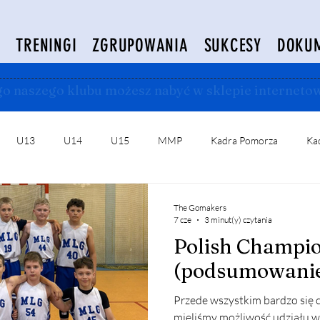
B
TRENINGI
ZGRUPOWANIA
SUKCESY
DOKU
ogo naszego klubu możesz nabyć w sklepie internet
U13
U14
U15
MMP
Kadra Pomorza
Kad
The Gomakers
7 cze
3 minut(y) czytania
Polish Champio
(podsumowanie
Przede wszystkim bardzo się c
mieliśmy możliwość udziału 