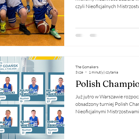
czyli Nieoficjalnych Mistrzost
wiekowej. To zasługa naszych
dobrej strony pokazali się w 
kończącym się sezonie, dzięk
zaproszenie. Sześć dodatkowy
obsadzonym turnieju dało nas
zdobycia nowych doświadczeń,
The Gomakers
3 cze
1 minut(y) czytania
Polish Champio
Już jutro w Warszawie rozpocz
obsadzony turniej Polish Ch
Nieoficjalnymi Mistrzostwami
udział 20 zespołów, wśród których nie zabrakni
ekipy. Cztey dni rywalizacji 
grupowych kolejno z Dzikami 