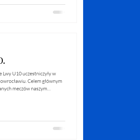
), Tarnovią Tarnowo Podgóren
 ul. Bartoszyckiej 45/47) oraz
:00 w
0.
e Lwy U10 uczestniczyły w
Inowrocławiu. Celem głównym
granych meczów naszym
ć nowe doświadczenia i
na treningach przenosząc je na
cno osłabieni brakiem dwóch
my od meczu z koszykarzami z
iemrawa i przegrana, a druga
atecznie ule