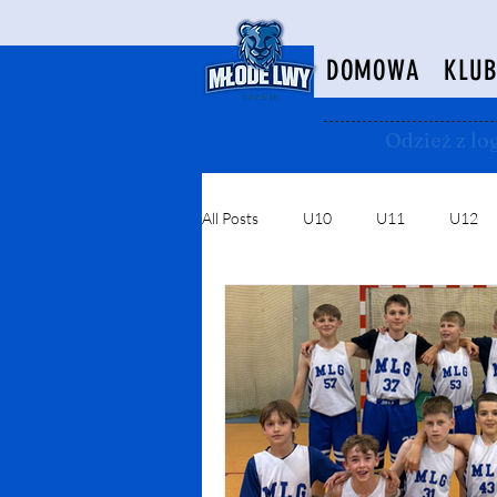
DOMOWA
KLU
Odzież z l
All Posts
U10
U11
U12